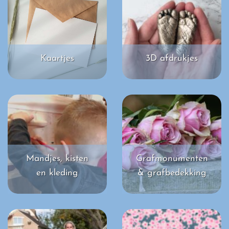
Kaartjes
3D afdrukjes
Mandjes, kisten
Grafmonumenten
en kleding
& grafbedekking