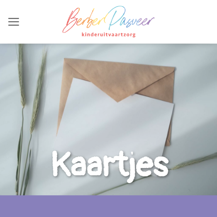
Ga
naar
inhoud
Kaartjes