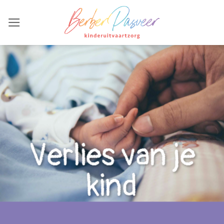
Ga
naar
inhoud
Verlies van je
kind